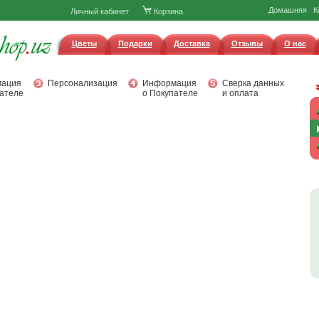
Домашняя
К
Личный кабинет
Корзина
Цветы
Подарки
Доставка
Отзывы
О нас
ация
Персонализация
Информация
Сверка данных
ателе
о Покупателе
и оплата