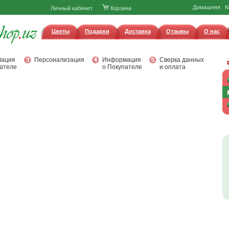
Домашняя
К
Личный кабинет
Корзина
Цветы
Подарки
Доставка
Отзывы
О нас
ация
Персонализация
Информация
Сверка данных
ателе
о Покупателе
и оплата