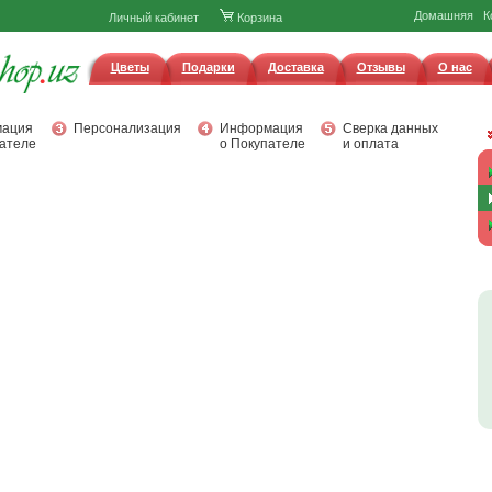
Домашняя
К
Личный кабинет
Корзина
Цветы
Подарки
Доставка
Отзывы
О нас
ация
Персонализация
Информация
Сверка данных
ателе
о Покупателе
и оплата