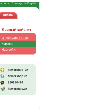
онтакты
Помощь
In English
Оплата
Личный кабинет
Информация о Вас
Корзина
Настройки
flowershop_uz
flowershop.uz
210880476
flowershop.uz