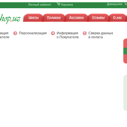
Домашняя
К
Личный кабинет
Корзина
Цветы
Подарки
Доставка
Отзывы
О нас
ация
Персонализация
Информация
Сверка данных
ателе
о Покупателе
и оплата