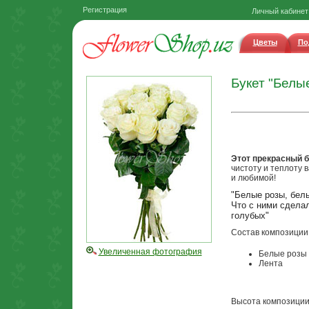
Регистрация
Личный кабинет
Цветы
По
Букет "Белые
Этот прекрасный б
чистоту и теплоту 
и любимой!
"Белые pозы, бел
Что с ними сделал
голубых"
Состав композиции
Увеличенная фотография
Белые розы 
Лента
Высота композиции: