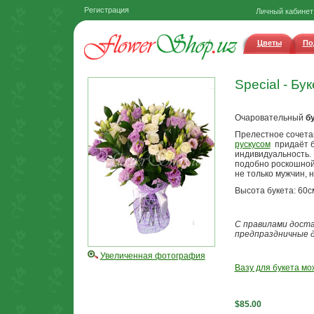
Регистрация
Личный кабинет
Цветы
По
Special - Бу
Очаровательный
б
Прелестное сочет
рускусом
придаёт б
индивидуальность. 
подобно роскошной
не только мужчин, 
Высота букета: 60с
С правилами дост
предпраздничные 
Увеличенная фотография
Вазу для букета мо
$85.00