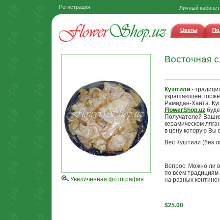
Регистрация
Личный кабинет
Цветы
По
Восточная с
Куштили
- традици
украшающее торжес
Рамадан-Хаита. Ку
FlowerShop.uz
буде
Получателей Ваших
керамическом ляган
в цену которую Вы 
Вес Куштили (без ляг
Вопрос: Можно ли 
по всем традициям 
Увеличенная фотография
на разных континент
$25.00