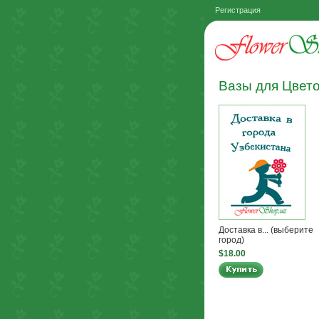
Регистрация
Вазы для Цвет
Доставка в... (выберите
город)
$18.00