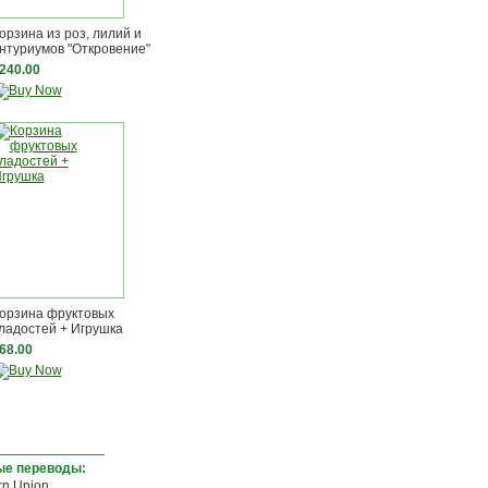
орзина из роз, лилий и
нтуриумов "Откровение"
240.00
орзина фруктовых
ладостей + Игрушка
68.00
е переводы:
rn Union