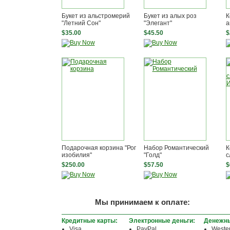
Букет из альстромерий
Букет из алых роз
К
"Летний Cон"
"Элегант"
а
$35.00
$45.50
$
Подарочная корзина "Рог
Набор Романтический
К
изобилия"
"Голд"
с
$250.00
$57.50
$
Мы принимаем к оплате:
Кредитные карты:
Электронные деньги:
Денежны
Visa
PayPal
Weste