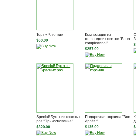
Торт «Розочки»
Композиция из
Ф
голландских цветов "Buon
З
$60.00
compleanno!"
$
$257.00
Special! Букет из красных
Подарочная корзина "Bon
К
роз "Прикосновение"
Appétit"
д
$320.00
$135.00
$