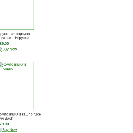
руктовая корзина
натока + Игрушка
89.00
омпозиция в кашпо "Все
ля Вас!"
79.00