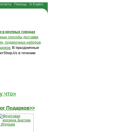
онтакты
Помощь
In English
и в крупных городах
ные способы доставки,
зин, подарочных наборов,
дарков.
В праздничные
erShop.Uz в течении
у что»
ог Подарков>>