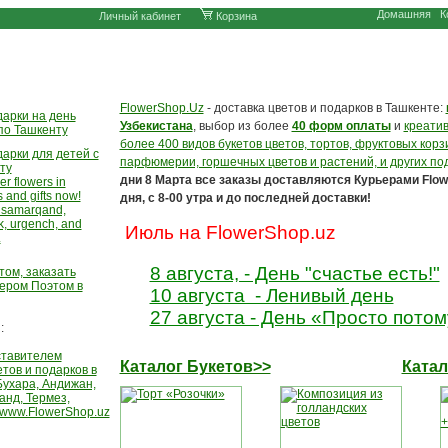
Домашняя
К
Личный кабинет
Корзина
FlowerShop.Uz
- доставка цветов и подарков в Ташкенте
:
Узбекистана
, выбор из более
40 форм оплаты
и
креатив
более 400 видов букетов цветов, тортов, фруктовых кор
парфюмерии, горшечных цветов и растений, и других по
дни 8 Марта все заказы доставляются Курьерами Flow
дня, с 8-00 утра и до последней доставки!
Июль на FlowerShop.uz
8 августа, - День "счастье есть!"
10 августа - Ленивый день
27 августа - День «Просто потом
:
Каталог Букетов>>
Катал